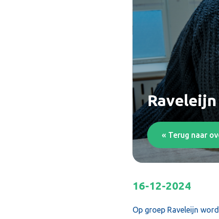
Raveleijn
« Terug naar ov
16-12-2024
Op groep Raveleijn wor