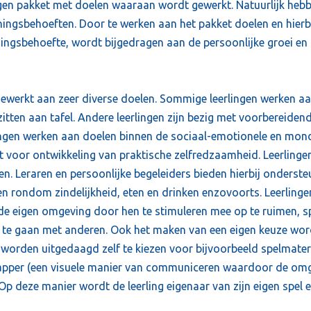
eigen pakket met doelen waaraan wordt gewerkt. Natuurlijk hebbe
ningsbehoeften. Door te werken aan het pakket doelen en hier
ingsbehoefte, wordt bijgedragen aan de persoonlijke groei en 
ewerkt aan zeer diverse doelen. Sommige leerlingen werken a
zitten aan tafel. Andere leerlingen zijn bezig met voorbereiden
lingen werken aan doelen binnen de sociaal-emotionele en mond
t voor ontwikkeling van praktische zelfredzaamheid. Leerling
en. Leraren en persoonlijke begeleiders bieden hierbij onderste
n rondom zindelijkheid, eten en drinken enzovoorts. Leerlin
e eigen omgeving door hen te stimuleren mee op te ruimen, sp
te gaan met anderen. Ook het maken van een eigen keuze word
 worden uitgedaagd zelf te kiezen voor bijvoorbeeld spelmate
apper (een visuele manier van communiceren waardoor de omge
Op deze manier wordt de leerling eigenaar van zijn eigen spel e